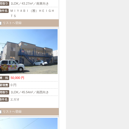
1LDK／43.27m²／南東向き
ＭＩＹＡＢＩ（雅）ＨＥＩＧＨ
ＴＳ
リストへ登録
50,000 円
0 円
1LDK／45.54m²／南西向き
エガオ
リストへ登録