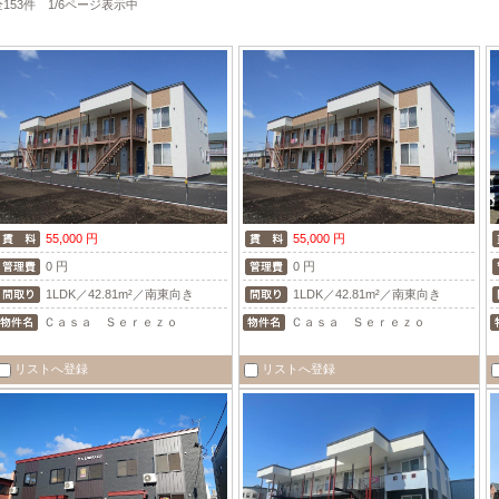
全153件 1/6ページ表示中
55,000 円
55,000 円
0 円
0 円
1LDK／42.81m²／南東向き
1LDK／42.81m²／南東向き
Ｃａｓａ Ｓｅｒｅｚｏ
Ｃａｓａ Ｓｅｒｅｚｏ
リストへ登録
リストへ登録