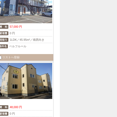
57,000 円
0 円
1LDK／45.95m²／南西向き
ベルフルール
リストへ登録
48,000 円
0 円