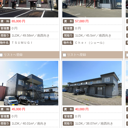
65,000 円
57,000 円
0 円
0 円
1LDK／49.58m²／南西向き
1LDK／45.5m²／南西向き
ＴＳＵＭＵＧＩ
Ｃｈｅｒ（シェール）
リストへ登録
リストへ登録
45,000 円
40,000 円
0 円
0 円
1LDK／40.01m²／南向き
1LDK／38.07m²／南西向き