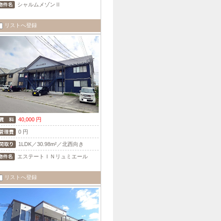
シャルムメゾンⅡ
リストへ登録
40,000 円
0 円
1LDK／30.98m²／北西向き
エステートＩＮリュミエール
リストへ登録