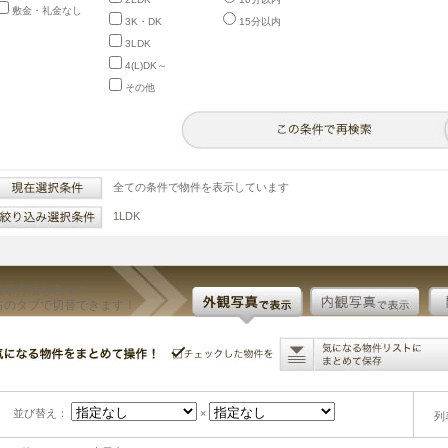
敷金・礼金なし
3K・DK
15分以内
3LDK
4(L)DK～
その他
全ての条件で物件を表示しています
1LDK
表示方法も色々！
右のタブで切替できます！
並び替え：
×
列