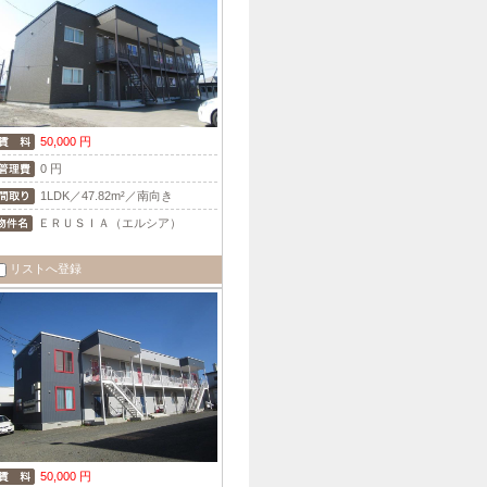
50,000 円
0 円
1LDK／47.82m²／南向き
ＥＲＵＳＩＡ（エルシア）
リストへ登録
50,000 円