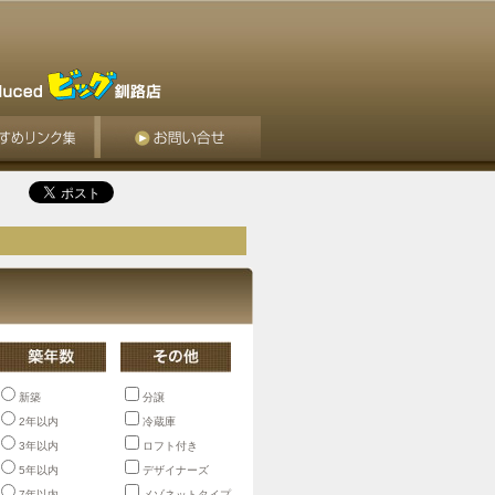
新築
分譲
2年以内
冷蔵庫
3年以内
ロフト付き
5年以内
デザイナーズ
7年以内
メゾネットタイプ