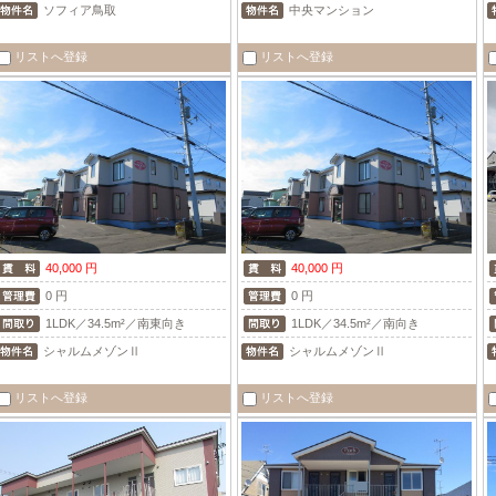
ソフィア鳥取
中央マンション
リストへ登録
リストへ登録
40,000 円
40,000 円
0 円
0 円
1LDK／34.5m²／南東向き
1LDK／34.5m²／南向き
シャルムメゾンⅡ
シャルムメゾンⅡ
リストへ登録
リストへ登録