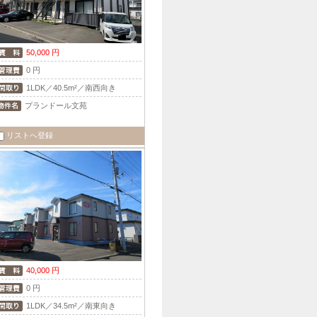
50,000 円
0 円
1LDK／40.5m²／南西向き
プランドール文苑
リストへ登録
40,000 円
0 円
1LDK／34.5m²／南東向き