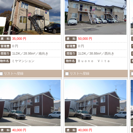
35,000 円
50,000 円
0 円
0 円
1LDK／28.98m²／南向き
1LDK／38.88m²／西向き
ミヤマンション
Ｂｕｏｎｏ Ｖｉｔａ
リストへ登録
リストへ登録
40,000 円
40,000 円