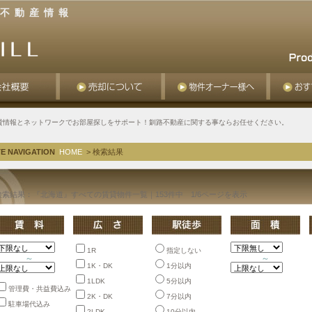
不動産情報
貸情報とネットワークでお部屋探しをサポート！釧路不動産に関する事ならお任せください。
TE NAVIGATION
HOME
> 検索結果
検索結果：『北海道』すべての賃貸物件一覧｜
153件中 1/6ページを表示
1R
指定しない
～
～
1K・DK
1分以内
1LDK
5分以内
管理費・共益費込み
2K・DK
7分以内
駐車場代込み
2LDK
10分以内