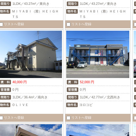
1LDK／43.27m²／東向き
1LDK／43.27m²／東向き
ＭＩＹＡＢＩ（雅）ＨＥＩＧＨ
ＭＩＹＡＢＩ（雅）ＨＥＩＧＨ
ＴＳ
ＴＳ
リストへ登録
リストへ登録
40,000 円
52,000 円
0 円
0 円
1LDK／36.4m²／南向き
1LDK／42.77m²／北西向き
ＯＬＩＶＥ
ヨロコビ
リストへ登録
リストへ登録