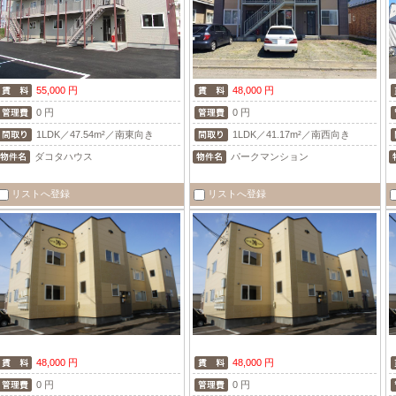
55,000 円
48,000 円
0 円
0 円
1LDK／47.54m²／南東向き
1LDK／41.17m²／南西向き
ダコタハウス
パークマンション
リストへ登録
リストへ登録
48,000 円
48,000 円
0 円
0 円