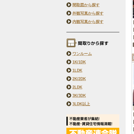
間取図から探す
外観写真から探す
内観写真から探す
ワンルーム
1K/1DK
1LDK
2K/2DK
2LDK
3K/3DK
3LDK以上