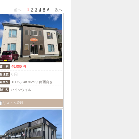
前へ
1
2
3
4
5
6
次へ
48,000 円
0 円
1LDK／48.96m²／南西向き
ハイツウイル
リストへ登録