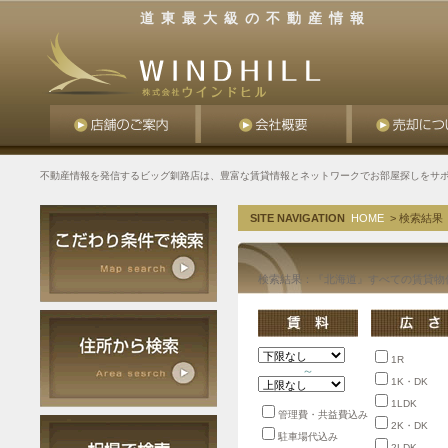
道東最大級の不動産情報
不動産情報を発信するビッグ釧路店は、豊富な賃貸情報とネットワークでお部屋探しをサ
SITE NAVIGATION
HOME
> 検索結果
検索結果：『北海道』すべての賃貸物
1R
～
1K・DK
1LDK
管理費・共益費込み
2K・DK
駐車場代込み
2LDK