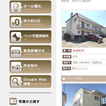
全62件 1/3ページ表示中
34,000 円
0 円
2DK／40.95m²／北西向き
菊マンション
リストへ登録