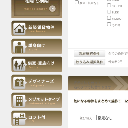
敷金・礼金なし
3K・DK
3LDK
4(L)DK～
その他
全ての条件で
仲介料0円
表示方法も色々！
右のタブで切替できます！
並び替え：