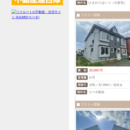
ひまわりはいつ（大楽毛）
リストへ登録
25,000 円
0 円
1DK／22.48m²／北向き
コーポ南浜
リストへ登録