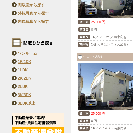
間取図から探す
外観写真から探す
内観写真から探す
25,000 円
0 円
1R／23.19m²／南東向き
ひまわりはいつ（大楽毛）
ワンルーム
リストへ登録
1K/1DK
1LDK
2K/2DK
2LDK
3K/3DK
3LDK以上
25,000 円
0 円
1R／23.19m²／南東向き