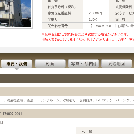
敷 金
－
礼 金
仲介手数料（税込）
－
火災保険料
家賃保証委託料
25,000円
安心サービ
間取り
1LDK
面 積
問合わせ番号
【 70007-206 】お電
※記載金額はご契約内容により変動する場合がございます。
※法人契約の場合､礼金が掛かる場合があります｡この場合､家
ー、洗濯機置場、給湯、トランクルーム、収納有り、照明器具、TVドアホン、ベランダ、
0007-206】
丁目
礼 金