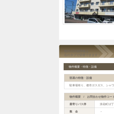
物件の詳細情報は
右のタブで切替できます！
物件概要・特徴・設備
部屋の特徴・設備
駐車場有り、都市ガスガス、シャワ
物件概要 / お問合わせ物件コード【7
最寄りバス停
浪花町12
敷 金
－