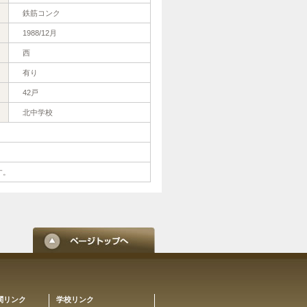
鉄筋コンク
1988/12月
西
有り
42戸
北中学校
す。
関リンク
学校リンク