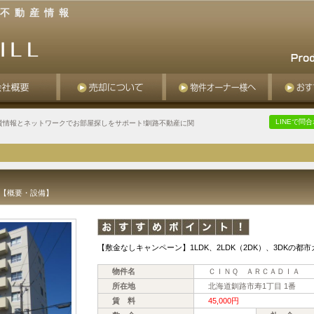
不動産情報
LINEで問
貸情報とネットワークでお部屋探しをサポート!釧路不動産に関
細【概要・設備】
【敷金なしキャンペーン】1LDK、2LDK（2DK）、3DKの
物件名
ＣＩＮＱ ＡＲＣＡＤＩＡ
所在地
北海道釧路市寿1丁目 1番
賃 料
45,000円