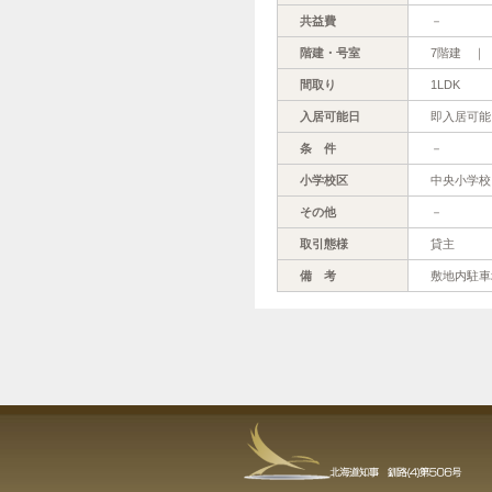
共益費
－
階建・号室
7階建 ｜ 
間取り
1LDK
入居可能日
即入居可能
条 件
－
小学校区
中央小学校
その他
－
取引態様
貸主
備 考
敷地内駐車