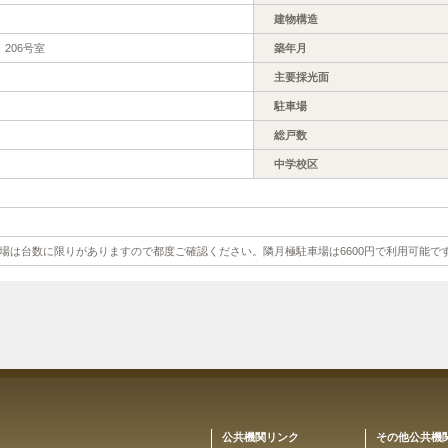
建物構造
206号室
築年月
主要採光面
駐車場
総戸数
中学校区
場は台数に限りがありますので都度ご確認ください。隣月極駐車場は6600円で利用可能で
公共機関リンク
その他公共機