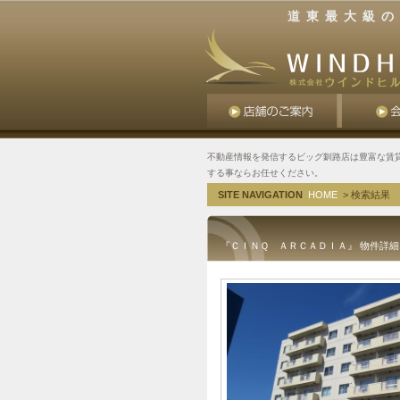
道東最大級の
不動産情報を発信するビッグ釧路店は豊富な賃
する事ならお任せください。
SITE NAVIGATION
HOME
> 検索結果
『ＣＩＮＱ ＡＲＣＡＤＩＡ』 物件詳