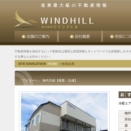
道東最大級の不動産情報
不動産情報を発信するビッグ釧路店は豊富な賃貸情報とネットワークでお部屋探しをサポ
する事ならお任せください。
SITE NAVIGATION
HOME
> 検索結果
『アビターレ』 物件詳細【概要・設備】
冷暖エア
物件
所在
賃 