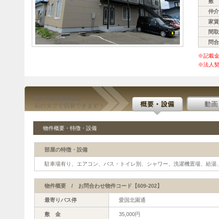
敷 
仲介
家賃
間取
問合
※記載
※法人契
物件の詳細情報は
右のタブで切替できます！
物件概要・特徴・設備
部屋の特徴・設備
駐車場有り、エアコン、バス・トイレ別、シャワー、洗濯機置場、給湯、
物件概要 / お問合わせ物件コード【609-202】
最寄りバス停
愛国北園通
敷 金
35,000円