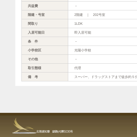
共益費
－
階建・号室
2階建 ｜ 202号室
間取り
1LDK
入居可能日
即入居可能
条 件
－
小学校区
光陽小学校
その他
－
取引態様
代理
備 考
スーパー、ドラッグストアまで徒歩約５