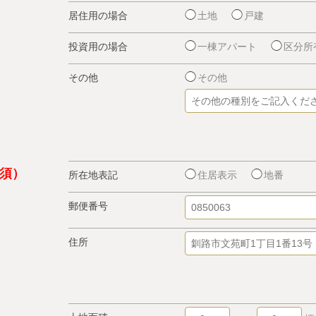
居住用の場合
土地
戸建
投資用の場合
一棟アパート
区分所
その他
その他
所在地表記
住居表示
地番
郵便番号
住所