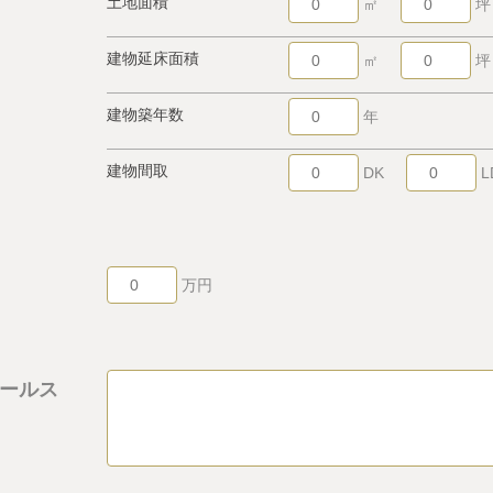
土地面積
㎡
坪
建物延床面積
㎡
坪
建物築年数
年
建物間取
DK
L
万円
ールス