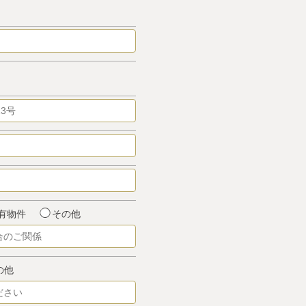
有物件
その他
の他