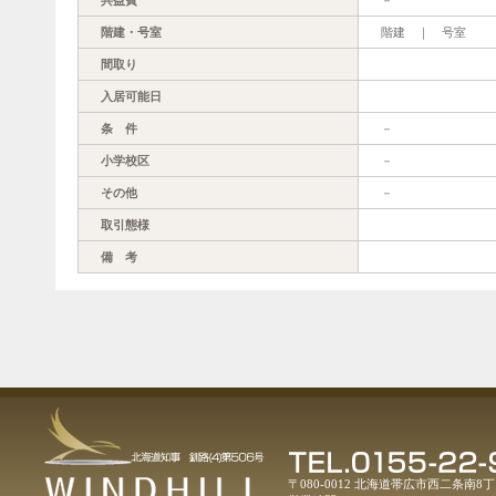
階建・号室
階建 ｜ 号室
間取り
入居可能日
条 件
－
小学校区
－
その他
－
取引態様
備 考
〒080-0012 北海道帯広市西二条南8丁目1