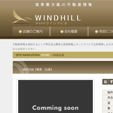
道東最大級の不動産情報
不動産情報を発信するビッグ帯広店は豊富な賃貸情報とネットワークでお部屋探しをサポ
ならお任せください。
SITE NAVIGATION
HOME
> 検索結果
『』 物件詳細【概要・設備】
物件
所在
賃 
敷 