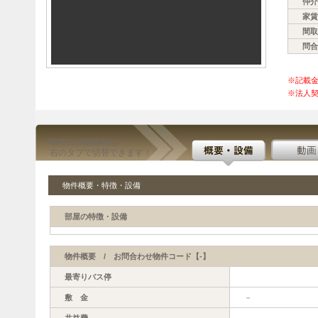
仲介
家賃
間取
問合
※記載
※法人契
物件の詳細情報は
右のタブで切替できます！
物件概要・特徴・設備
部屋の特徴・設備
物件概要 / お問合わせ物件コード【-】
最寄りバス停
敷 金
－
共益費
－