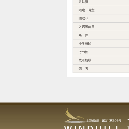
共益費
階建・号室
間取り
入居可能日
条 件
小学校区
その他
取引態様
備 考