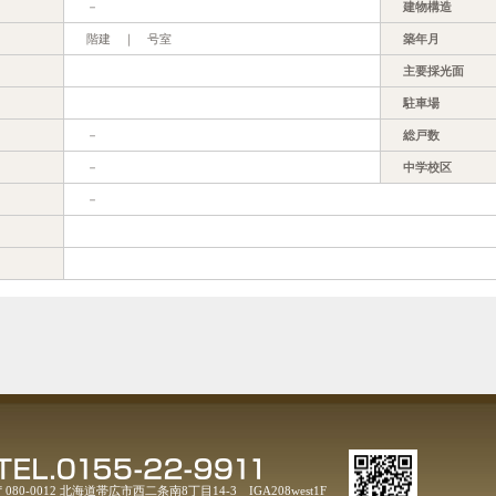
－
建物構造
階建 ｜ 号室
築年月
主要採光面
駐車場
－
総戸数
－
中学校区
－
〒080-0012 北海道帯広市西二条南8丁目14-3 IGA208west1F