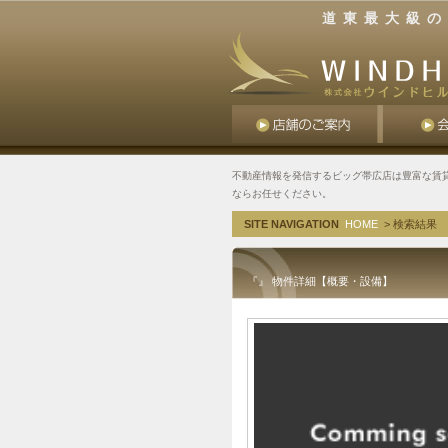
道東最大級の
不動産情報を発信するビッグ帯広店は豊富な賃
ならお任せください。
SITE NAVIGATION
HOME
> 検索結果
『』 物件詳細【概要・設備】