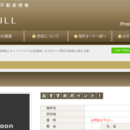
不動産情報
LINEで問
貸情報とネットワークでお部屋探しをサポート!帯広不動産に関する事
物件名
所在地
賃 料
お問合せ下さい
敷 金
－
礼 金