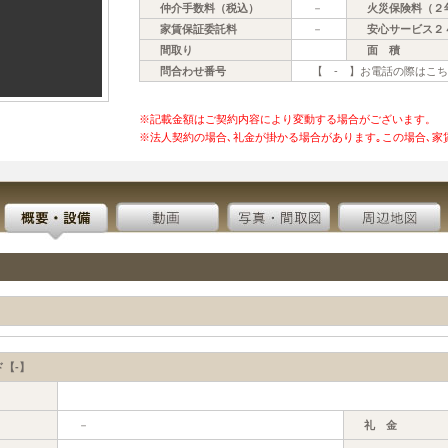
仲介手数料（税込）
－
火災保険料（２
家賃保証委託料
－
安心サービス２
間取り
面 積
問合わせ番号
【 - 】お電話の際はこ
※記載金額はご契約内容により変動する場合がございます。
※法人契約の場合､礼金が掛かる場合があります｡この場合､家
【-】
－
礼 金