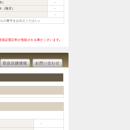
年）
－
４（毎月）
－
－
ちらの番号をお伝えください♪
賃保証委託料が免除される事がございます｡
－