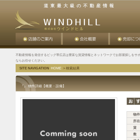
道東最大級の不動産情報
不動産情報を発信するビッグ帯広店は豊富な賃貸情報とネットワークでお部屋探しをサポ
ならお任せください。
SITE NAVIGATION
HOME
> 検索結果
『』 物件詳細【概要・設備】
物件
所在
賃 
敷 