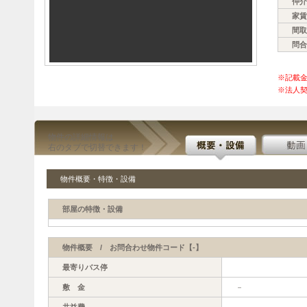
仲介
家賃
間取
問合
※記載
※法人契
物件の詳細情報は
右のタブで切替できます！
物件概要・特徴・設備
部屋の特徴・設備
物件概要 / お問合わせ物件コード【-】
最寄りバス停
敷 金
－
共益費
－