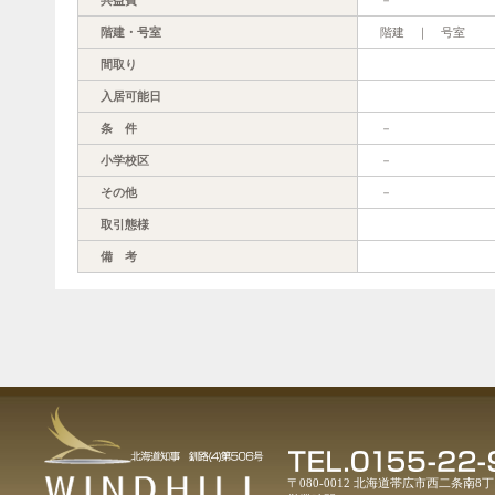
階建・号室
階建 ｜ 号室
間取り
入居可能日
条 件
－
小学校区
－
その他
－
取引態様
備 考
〒080-0012 北海道帯広市西二条南8丁目1