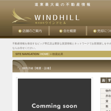
道東最大級の不動産情報
不動産情報を発信するビッグ帯広店は豊富な賃貸情報とネットワークでお部屋探しをサポ
ならお任せください。
SITE NAVIGATION
HOME
> 検索結果
『』 物件詳細【概要・設備】
物件
所在
賃 
敷 