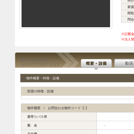
仲介
家賃
間取
問合
※記載
※法人契
物件の詳細情報は
右のタブで切替できます！
物件概要・特徴・設備
部屋の特徴・設備
物件概要 / お問合わせ物件コード【-】
最寄りバス停
敷 金
－
共益費
－