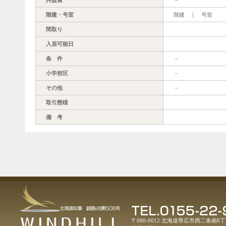
階建・号室
階建 ｜ 号室
間取り
入居可能日
条 件
－
小学校区
－
その他
－
取引態様
備 考
〒080-0012 北海道帯広市西二条南8丁目1