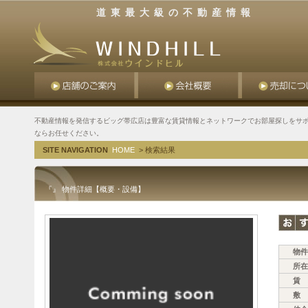
道東最大級の不動産情報
不動産情報を発信するビッグ帯広店は豊富な賃貸情報とネットワークでお部屋探しをサポ
ならお任せください。
SITE NAVIGATION
HOME
> 検索結果
『』 物件詳細【概要・設備】
物件
所在
賃 
敷 