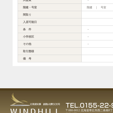
階建・号室
階建 ｜ 号室
間取り
入居可能日
条 件
－
小学校区
－
その他
－
取引態様
備 考
〒080-0012 北海道帯広市西二条南8丁目1