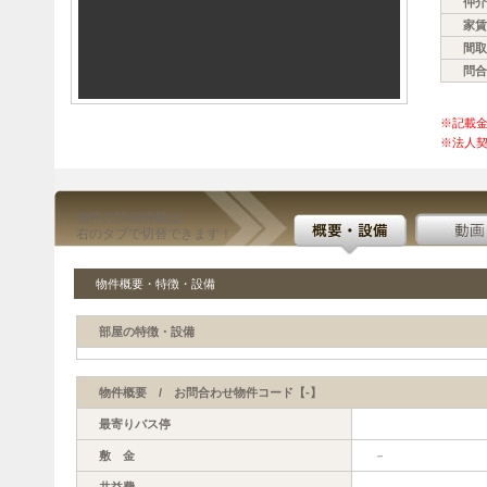
仲介
家賃
間取
問合
※記載
※法人契
物件の詳細情報は
右のタブで切替できます！
物件概要・特徴・設備
部屋の特徴・設備
物件概要 / お問合わせ物件コード【-】
最寄りバス停
敷 金
－
共益費
－