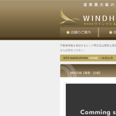
道東最大級の
不動産情報を発信するビッグ帯広店は豊富な賃
ならお任せください。
SITE NAVIGATION
HOME
> 検索結果
『』 物件詳細【概要・設備】