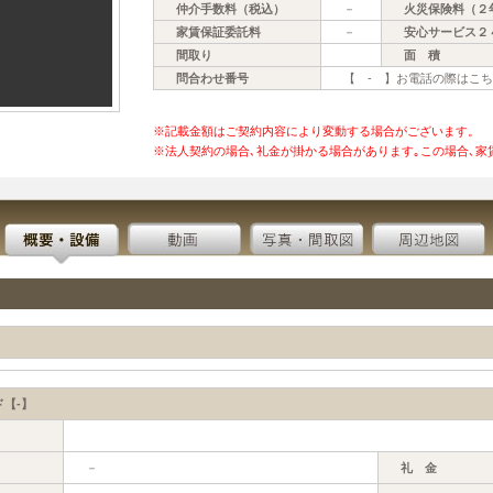
仲介手数料（税込）
－
火災保険料（２
家賃保証委託料
－
安心サービス２
間取り
面 積
問合わせ番号
【 - 】お電話の際はこ
※記載金額はご契約内容により変動する場合がございます。
※法人契約の場合､礼金が掛かる場合があります｡この場合､家
【-】
－
礼 金