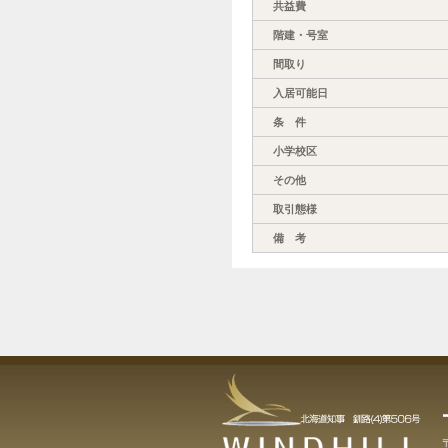
共益費
階建・号室
間取り
入居可能日
条 件
小学校区
その他
取引態様
備 考