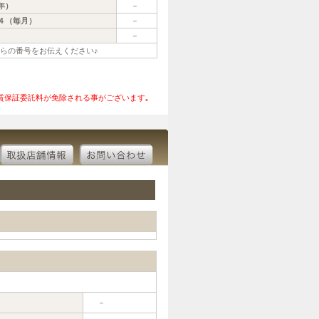
年）
－
４（毎月）
－
－
ちらの番号をお伝えください♪
賃保証委託料が免除される事がございます｡
－