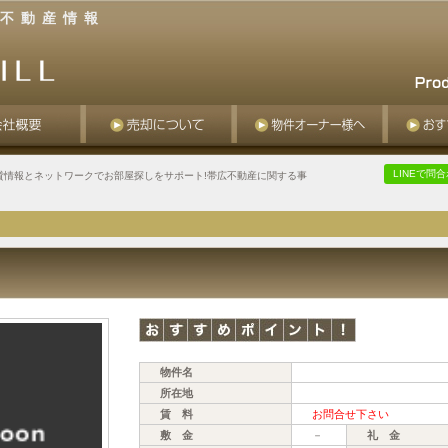
不動産情報
LINEで問
貸情報とネットワークでお部屋探しをサポート!帯広不動産に関する事
物件名
所在地
賃 料
お問合せ下さい
敷 金
－
礼 金