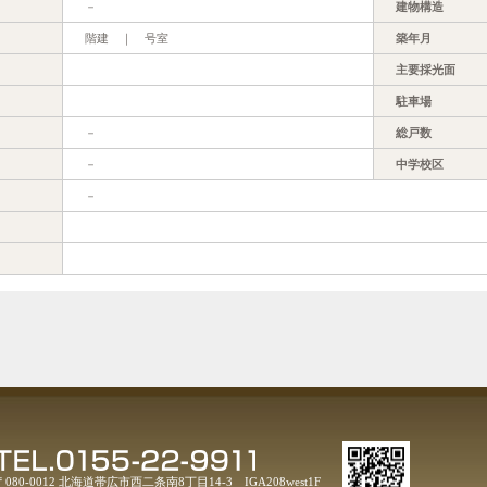
－
建物構造
階建 ｜ 号室
築年月
主要採光面
駐車場
－
総戸数
－
中学校区
－
〒080-0012 北海道帯広市西二条南8丁目14-3 IGA208west1F