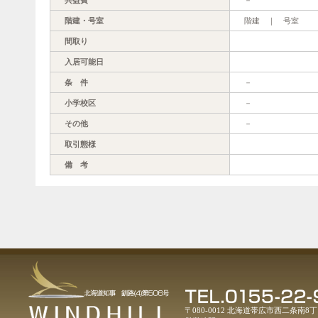
階建・号室
階建 ｜ 号室
間取り
入居可能日
条 件
－
小学校区
－
その他
－
取引態様
備 考
〒080-0012 北海道帯広市西二条南8丁目1