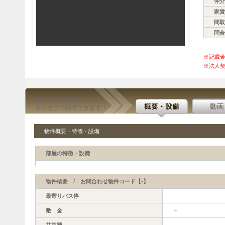
仲介
家賃
間取
問合
※記載
※法人契
物件の詳細情報は
右のタブで切替できます！
物件概要・特徴・設備
部屋の特徴・設備
物件概要 / お問合わせ物件コード【-】
最寄りバス停
敷 金
－
共益費
－