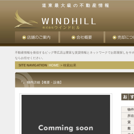
道東最大級の不動産情報
不動産情報を発信するビッグ帯広店は豊富な賃貸情報とネットワークでお部屋探しをサポ
ならお任せください。
SITE NAVIGATION
HOME
> 検索結果
『』 物件詳細【概要・設備】
物件
所在
賃 
敷 