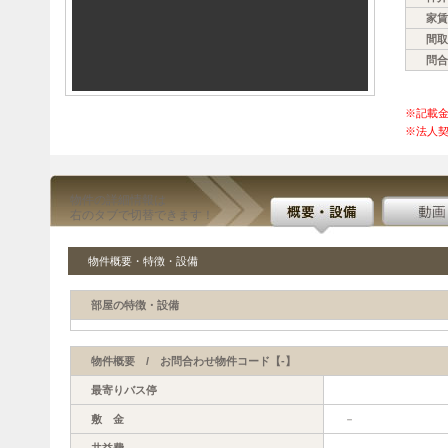
家賃
間取
問合
※記載
※法人契
物件の詳細情報は
右のタブで切替できます！
物件概要・特徴・設備
部屋の特徴・設備
物件概要 / お問合わせ物件コード【-】
最寄りバス停
敷 金
－
共益費
－