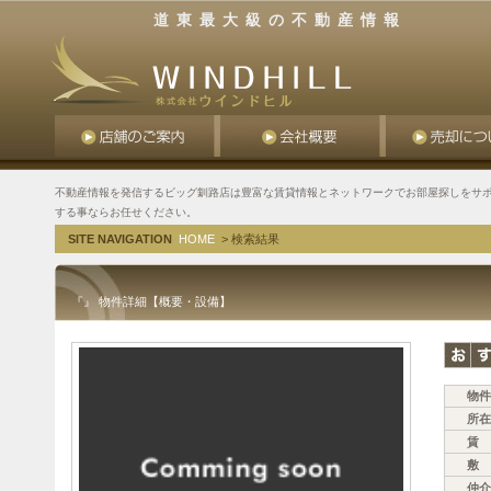
道東最大級の不動産情報
不動産情報を発信するビッグ釧路店は豊富な賃貸情報とネットワークでお部屋探しをサポ
する事ならお任せください。
SITE NAVIGATION
HOME
> 検索結果
『』 物件詳細【概要・設備】
物件
所在
賃 
敷 
仲介