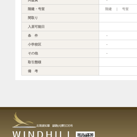
階建・号室
階建 ｜ 号室
間取り
入居可能日
条 件
－
小学校区
－
その他
－
取引態様
備 考