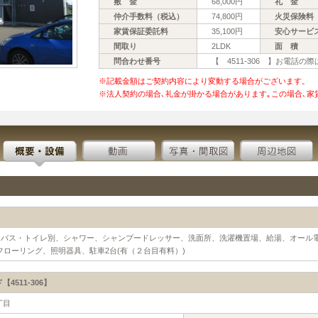
敷 金
68,000円
礼 金
仲介手数料（税込）
74,800円
火災保険料
家賃保証委託料
35,100円
安心サービ
間取り
2LDK
面 積
問合わせ番号
【 4511-306 】お電話
※記載金額はご契約内容により変動する場合がございます。
※法人契約の場合､礼金が掛かる場合があります｡この場合､家
バス・トイレ別、シャワー、シャンプードレッサー、洗面所、洗濯機置場、給湯、オール電
フローリング、照明器具、駐車2台(有（２台目有料）)
511-306】
丁目