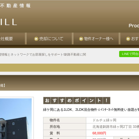
不動産情報
LINEで問
貸情報とネットワークでお部屋探しをサポート!釧路不動産に関
設備】
緑ケ岡にある1LDK、2LDK混合物件☆ｲﾝﾀｰﾈｯﾄ無料使い放
物件名
ドルチェ緑ヶ岡
所在地
北海道釧路市緑ヶ岡2丁目 33
賃 料
68,000円