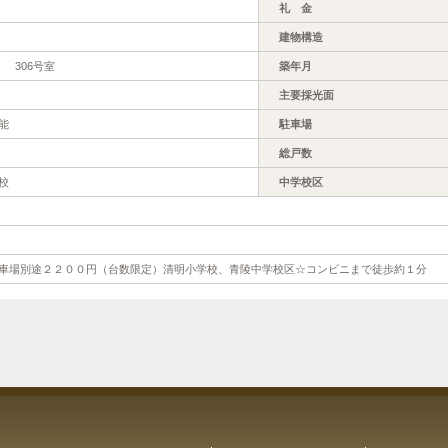
礼 金
建物構造
 306号室
築年月
主要採光面
能
駐車場
総戸数
校
中学校区
車場別途２２００円（台数限定）清明小学校、青陵中学校区☆コンビニまで徒歩約１分