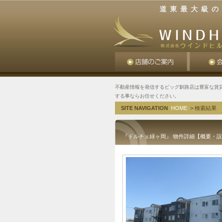
道東最大級の
不動産情報を発信するビッグ釧路店は豊富な賃
する事ならお任せください。
SITE NAVIGATION
HOME
> 検索結果
『ドルチェ緑ヶ岡』 物件詳細【概要・