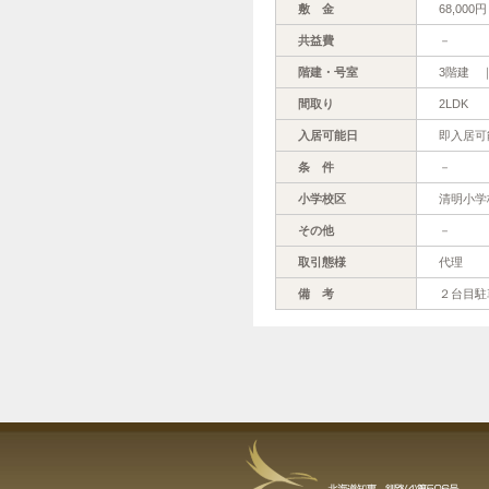
敷 金
68,000円
共益費
－
階建・号室
3階建 ｜
間取り
2LDK
入居可能日
即入居可
条 件
－
小学校区
清明小学
その他
－
取引態様
代理
備 考
２台目駐