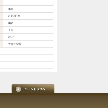
－
木造
2006/11月
南西
有り
24戸
青陵中学校