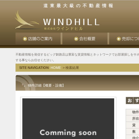
道東最大級の不動産情報
不動産情報を発信するビッグ釧路店は豊富な賃貸情報とネットワークでお部屋探しをサポ
する事ならお任せください。
SITE NAVIGATION
HOME
> 検索結果
『』 物件詳細【概要・設備】
物件
所在
賃 
敷 
仲介