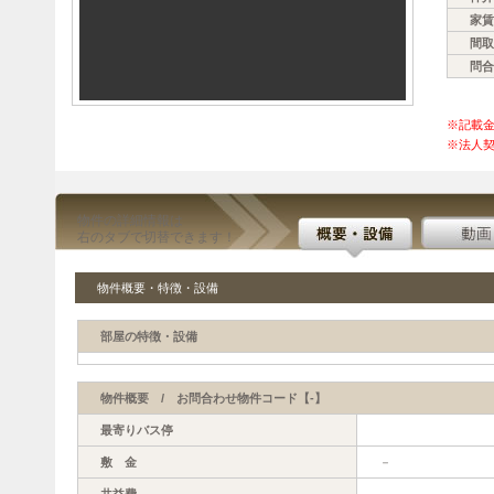
家賃
間取
問合
※記載
※法人契
物件の詳細情報は
右のタブで切替できます！
物件概要・特徴・設備
部屋の特徴・設備
物件概要 / お問合わせ物件コード【-】
最寄りバス停
敷 金
－
共益費
－