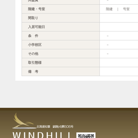
階建・号室
階建 ｜ 号室
間取り
入居可能日
条 件
－
小学校区
－
その他
－
取引態様
備 考