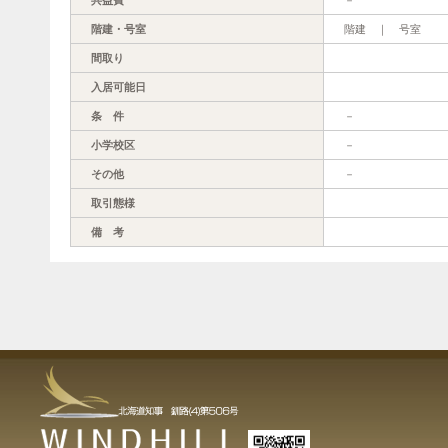
階建・号室
階建 ｜ 号室
間取り
入居可能日
条 件
－
小学校区
－
その他
－
取引態様
備 考