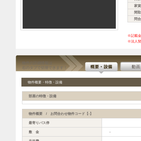
家賃
間取
問合
※記載
※法人契
物件の詳細情報は
右のタブで切替できます！
物件概要・特徴・設備
部屋の特徴・設備
物件概要 / お問合わせ物件コード【-】
最寄りバス停
敷 金
－
共益費
－