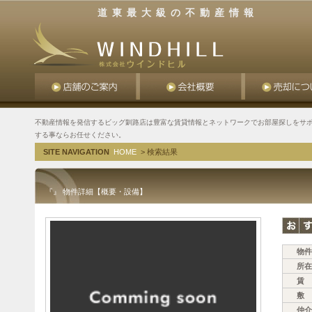
道東最大級の不動産情報
不動産情報を発信するビッグ釧路店は豊富な賃貸情報とネットワークでお部屋探しをサポ
する事ならお任せください。
SITE NAVIGATION
HOME
> 検索結果
『』 物件詳細【概要・設備】
物件
所在
賃 
敷 
仲介